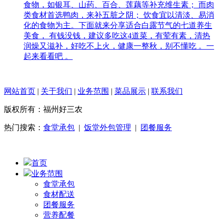
食物，如银耳、山药、百合、莲藕等补充维生素； 而肉
类食材首选鸭肉，来补五脏之阴； 饮食宜以清淡、易消
化的食物为主。下面就来分享适合白露节气的七道养生
美食， 有钱没钱，建议多吃这4道菜，有荤有素，清热
润燥又滋补，好吃不上火，健康一整秋，别不懂吃 。一
起来看看吧 。
网站首页
|
关于我们
|
业务范围
|
菜品展示
|
联系我们
版权所有：福州好三农
热门搜索：
食堂承包
|
饭堂外包管理
|
团餐服务
首页
业务范围
食堂承包
食材配送
团餐服务
营养配餐