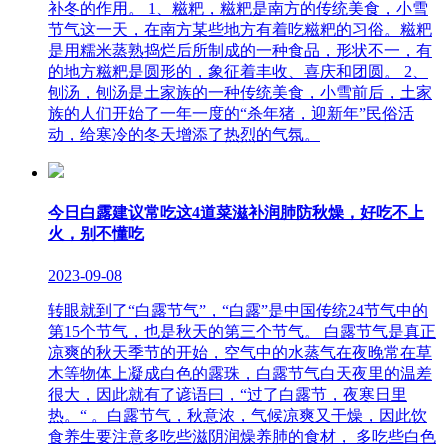
补冬的作用。 1、糍粑，糍粑是南方的传统美食，小雪
节气这一天，在南方某些地方有着吃糍粑的习俗。糍粑
是用糯米蒸熟捣烂后所制成的一种食品，形状不一，有
的地方糍粑是圆形的，象征着丰收、喜庆和团圆。 2、
刨汤，刨汤是土家族的一种传统美食，小雪前后，土家
族的人们开始了一年一度的“杀年猪，迎新年”民俗活
动，给寒冷的冬天增添了热烈的气氛。
今日白露建议常吃这4道菜滋补润肺防秋燥，好吃不上
火，别不懂吃
2023-09-08
转眼就到了“白露节气”，“白露”是中国传统24节气中的
第15个节气，也是秋天的第三个节气。 白露节气是真正
凉爽的秋天季节的开始，空气中的水蒸气在夜晚常在草
木等物体上凝成白色的露珠，白露节气白天夜里的温差
很大，因此就有了谚语曰，“过了白露节，夜寒日里
热。“ 。白露节气，秋意浓，气候凉爽又干燥，因此饮
食养生要注意多吃些滋阴润燥养肺的食材， 多吃些白色