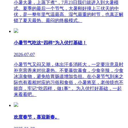
小暑大暑，上蒸下煮”，7月23日我们就进入到大暑模
式。夏季的最后一个节气，大暑刚好撞上三伏天的中
伏，是一整年里气温最高、湿气最重的时节，也真正解
锁了夏天最热、最闷的终极模式。
小暑节气吃这“四样”为入伏打基础！
2026-07-07
小暑节气又闷又潮，体出汗多消耗大，一定要注意及时
补充营养来对抗暑热。不要暴饮暴食，少食辛辣，少食
冰凉食物，避免给胃肠道增加负担。在小暑节气到来之
际也有着相对应的习俗和食俗，小暑将至，老传统也不
能弃，牢记“吃四样，做1事”， 为入伏打好基础，一起
来看看吧。
欢度春节，喜迎新春。