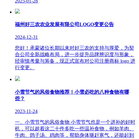
2025-01-28
福州好三农农业发展有限公司LOGO变更公告
2024-12-31
您好！承蒙诸位长期以来对好三农的支持与厚爱，为契
合公司全新战略布局，进一步提升品牌辨识度与形象，
经审慎考量与筹备，现正式宣布对公司注册商标 logo 进
行变更。
小雪节气的风俗食物推荐！小雪必吃的八种食物有哪
些？
2023-11-24
一、小雪节气的风俗食物 小雪节气也是一个进补的好时
机，可以趁着这二十件多吃一些温补食物，例如羊肉、
牛肉、鸽子汤、鸡肉等，帮助身体驱赶寒气，还能起到