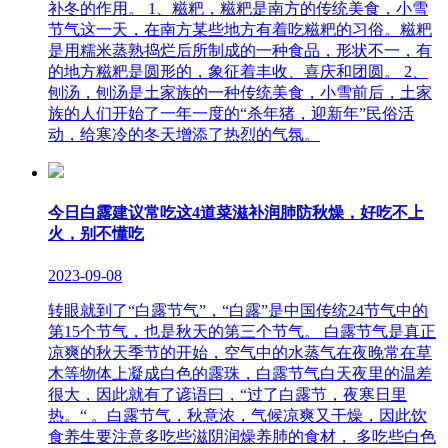
补冬的作用。 1、糍粑，糍粑是南方的传统美食，小雪
节气这一天，在南方某些地方有着吃糍粑的习俗。糍粑
是用糯米蒸熟捣烂后所制成的一种食品，形状不一，有
的地方糍粑是圆形的，象征着丰收、喜庆和团圆。 2、
刨汤，刨汤是土家族的一种传统美食，小雪前后，土家
族的人们开始了一年一度的“杀年猪，迎新年”民俗活
动，给寒冷的冬天增添了热烈的气氛。
今日白露建议常吃这4道菜滋补润肺防秋燥，好吃不上
火，别不懂吃
2023-09-08
转眼就到了“白露节气”，“白露”是中国传统24节气中的
第15个节气，也是秋天的第三个节气。 白露节气是真正
凉爽的秋天季节的开始，空气中的水蒸气在夜晚常在草
木等物体上凝成白色的露珠，白露节气白天夜里的温差
很大，因此就有了谚语曰，“过了白露节，夜寒日里
热。“ 。白露节气，秋意浓，气候凉爽又干燥，因此饮
食养生要注意多吃些滋阴润燥养肺的食材， 多吃些白色