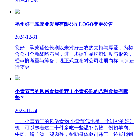
2025-01-28
福州好三农农业发展有限公司LOGO变更公告
2024-12-31
您好！承蒙诸位长期以来对好三农的支持与厚爱，为契
合公司全新战略布局，进一步提升品牌辨识度与形象，
经审慎考量与筹备，现正式宣布对公司注册商标 logo 进
行变更。
小雪节气的风俗食物推荐！小雪必吃的八种食物有哪
些？
2023-11-24
一、小雪节气的风俗食物 小雪节气也是一个进补的好时
机，可以趁着这二十件多吃一些温补食物，例如羊肉、
牛肉、鸽子汤、鸡肉等，帮助身体驱赶寒气，还能起到