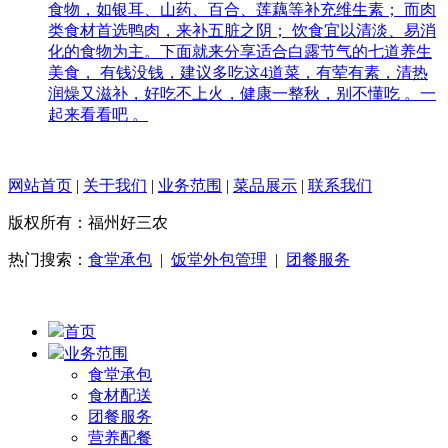
食物，如银耳、山药、百合、莲藕等补充维生素； 而肉
类食材首选鸭肉，来补五脏之阴； 饮食宜以清淡、易消
化的食物为主。下面就来分享适合白露节气的七道养生
美食， 有钱没钱，建议多吃这4道菜，有荤有素，清热
润燥又滋补，好吃不上火，健康一整秋，别不懂吃 。一
起来看看吧 。
网站首页
|
关于我们
|
业务范围
|
菜品展示
|
联系我们
版权所有：福州好三农
热门搜索：
食堂承包
|
饭堂外包管理
|
团餐服务
首页
业务范围
食堂承包
食材配送
团餐服务
营养配餐