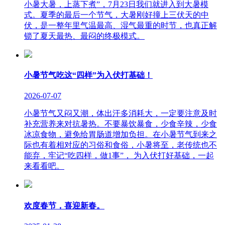
小暑大暑，上蒸下煮”，7月23日我们就进入到大暑模
式。夏季的最后一个节气，大暑刚好撞上三伏天的中
伏，是一整年里气温最高、湿气最重的时节，也真正解
锁了夏天最热、最闷的终极模式。
小暑节气吃这“四样”为入伏打基础！
2026-07-07
小暑节气又闷又潮，体出汗多消耗大，一定要注意及时
补充营养来对抗暑热。不要暴饮暴食，少食辛辣，少食
冰凉食物，避免给胃肠道增加负担。在小暑节气到来之
际也有着相对应的习俗和食俗，小暑将至，老传统也不
能弃，牢记“吃四样，做1事”， 为入伏打好基础，一起
来看看吧。
欢度春节，喜迎新春。