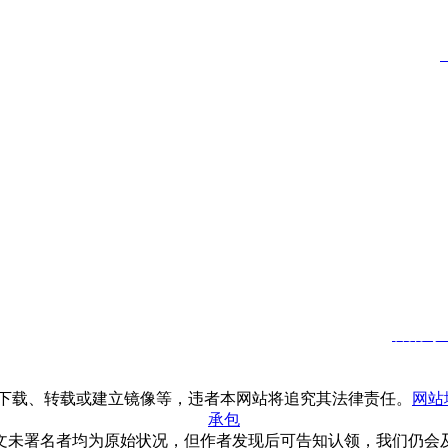
好三农农业发展有限公司
网址：
w
服务热线：0591-22228682
邮箱：
营销中心总监
3025470300
经理
：
18850481259
地址：
中心总裁
倪世数字家居
欲超：
18029686868
备案号：闽
下载、转载或建立镜像等，违者本网站将追究其法律责任。
网站
承包
文未署名者均为原始状况，但作者发现后可告知认领，我们仍会