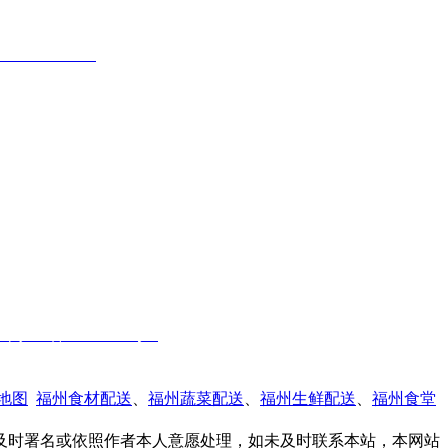
ww.fzhsn.com
hsn20140418@163.com
@ qq.com
福建省福州市闽侯县南通镇商贸大道16号
生活广场一层A33
ICP备18004747号-2
地图
福州食材配送
、
福州蔬菜配送
、
福州生鲜配送
、
福州食堂
及时署名或依照作者本人意愿处理，如未及时联系本站，本网站