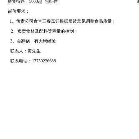
起
薪资待遇：5000起 包吃住
：
岗位要求：
程
1、负责公司食堂三餐烹饪根据反馈意见调整食品质量；
能力
2、负责食材及配料等耗量的控制；
情况
3、会翻锅，有大锅经验
方案
联系人：黄先生
数据
联系电话：17750226688