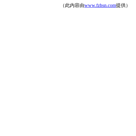
（此内容由
www.fzhsn.com
提供）