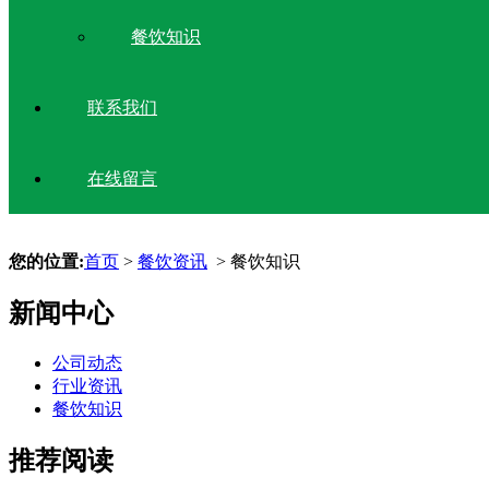
餐饮知识
联系我们
在线留言
您的位置:
首页
>
餐饮资讯
> 餐饮知识
新闻中心
公司动态
行业资讯
餐饮知识
推荐阅读