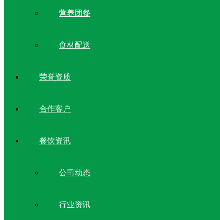
营养团餐
食材配送
荣誉资质
合作客户
餐饮资讯
公司动态
行业资讯