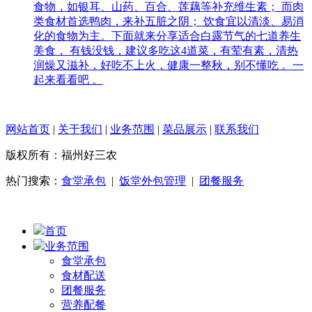
食物，如银耳、山药、百合、莲藕等补充维生素； 而肉
类食材首选鸭肉，来补五脏之阴； 饮食宜以清淡、易消
化的食物为主。下面就来分享适合白露节气的七道养生
美食， 有钱没钱，建议多吃这4道菜，有荤有素，清热
润燥又滋补，好吃不上火，健康一整秋，别不懂吃 。一
起来看看吧 。
网站首页
|
关于我们
|
业务范围
|
菜品展示
|
联系我们
版权所有：福州好三农
热门搜索：
食堂承包
|
饭堂外包管理
|
团餐服务
首页
业务范围
食堂承包
食材配送
团餐服务
营养配餐