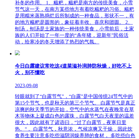
补冬的作用。 1、糍粑，糍粑是南方的传统美食，小雪
节气这一天，在南方某些地方有着吃糍粑的习俗。糍粑
是用糯米蒸熟捣烂后所制成的一种食品，形状不一，有
的地方糍粑是圆形的，象征着丰收、喜庆和团圆。 2、
刨汤，刨汤是土家族的一种传统美食，小雪前后，土家
族的人们开始了一年一度的“杀年猪，迎新年”民俗活
动，给寒冷的冬天增添了热烈的气氛。
今日白露建议常吃这4道菜滋补润肺防秋燥，好吃不上
火，别不懂吃
2023-09-08
转眼就到了“白露节气”，“白露”是中国传统24节气中的
第15个节气，也是秋天的第三个节气。 白露节气是真正
凉爽的秋天季节的开始，空气中的水蒸气在夜晚常在草
木等物体上凝成白色的露珠，白露节气白天夜里的温差
很大，因此就有了谚语曰，“过了白露节，夜寒日里
热。“ 。白露节气，秋意浓，气候凉爽又干燥，因此饮
食养生要注意多吃些滋阴润燥养肺的食材， 多吃些白色