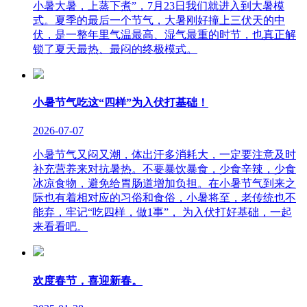
小暑大暑，上蒸下煮”，7月23日我们就进入到大暑模
式。夏季的最后一个节气，大暑刚好撞上三伏天的中
伏，是一整年里气温最高、湿气最重的时节，也真正解
锁了夏天最热、最闷的终极模式。
小暑节气吃这“四样”为入伏打基础！
2026-07-07
小暑节气又闷又潮，体出汗多消耗大，一定要注意及时
补充营养来对抗暑热。不要暴饮暴食，少食辛辣，少食
冰凉食物，避免给胃肠道增加负担。在小暑节气到来之
际也有着相对应的习俗和食俗，小暑将至，老传统也不
能弃，牢记“吃四样，做1事”， 为入伏打好基础，一起
来看看吧。
欢度春节，喜迎新春。