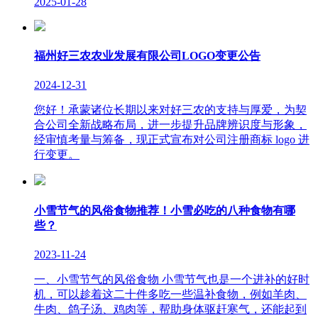
2025-01-28
福州好三农农业发展有限公司LOGO变更公告
2024-12-31
您好！承蒙诸位长期以来对好三农的支持与厚爱，为契
合公司全新战略布局，进一步提升品牌辨识度与形象，
经审慎考量与筹备，现正式宣布对公司注册商标 logo 进
行变更。
小雪节气的风俗食物推荐！小雪必吃的八种食物有哪
些？
2023-11-24
一、小雪节气的风俗食物 小雪节气也是一个进补的好时
机，可以趁着这二十件多吃一些温补食物，例如羊肉、
牛肉、鸽子汤、鸡肉等，帮助身体驱赶寒气，还能起到