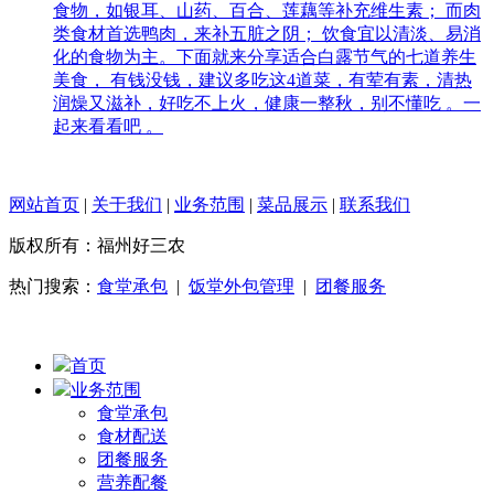
食物，如银耳、山药、百合、莲藕等补充维生素； 而肉
类食材首选鸭肉，来补五脏之阴； 饮食宜以清淡、易消
化的食物为主。下面就来分享适合白露节气的七道养生
美食， 有钱没钱，建议多吃这4道菜，有荤有素，清热
润燥又滋补，好吃不上火，健康一整秋，别不懂吃 。一
起来看看吧 。
网站首页
|
关于我们
|
业务范围
|
菜品展示
|
联系我们
版权所有：福州好三农
热门搜索：
食堂承包
|
饭堂外包管理
|
团餐服务
首页
业务范围
食堂承包
食材配送
团餐服务
营养配餐