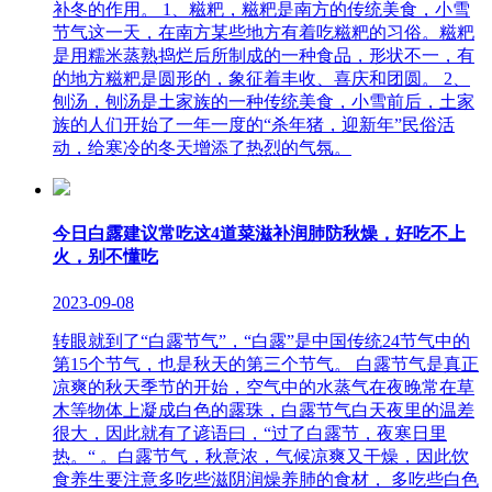
补冬的作用。 1、糍粑，糍粑是南方的传统美食，小雪
节气这一天，在南方某些地方有着吃糍粑的习俗。糍粑
是用糯米蒸熟捣烂后所制成的一种食品，形状不一，有
的地方糍粑是圆形的，象征着丰收、喜庆和团圆。 2、
刨汤，刨汤是土家族的一种传统美食，小雪前后，土家
族的人们开始了一年一度的“杀年猪，迎新年”民俗活
动，给寒冷的冬天增添了热烈的气氛。
今日白露建议常吃这4道菜滋补润肺防秋燥，好吃不上
火，别不懂吃
2023-09-08
转眼就到了“白露节气”，“白露”是中国传统24节气中的
第15个节气，也是秋天的第三个节气。 白露节气是真正
凉爽的秋天季节的开始，空气中的水蒸气在夜晚常在草
木等物体上凝成白色的露珠，白露节气白天夜里的温差
很大，因此就有了谚语曰，“过了白露节，夜寒日里
热。“ 。白露节气，秋意浓，气候凉爽又干燥，因此饮
食养生要注意多吃些滋阴润燥养肺的食材， 多吃些白色