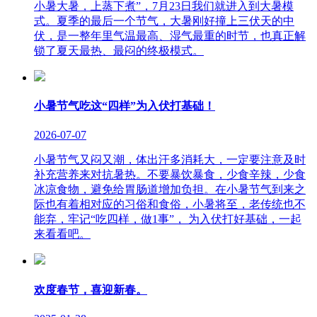
小暑大暑，上蒸下煮”，7月23日我们就进入到大暑模
式。夏季的最后一个节气，大暑刚好撞上三伏天的中
伏，是一整年里气温最高、湿气最重的时节，也真正解
锁了夏天最热、最闷的终极模式。
小暑节气吃这“四样”为入伏打基础！
2026-07-07
小暑节气又闷又潮，体出汗多消耗大，一定要注意及时
补充营养来对抗暑热。不要暴饮暴食，少食辛辣，少食
冰凉食物，避免给胃肠道增加负担。在小暑节气到来之
际也有着相对应的习俗和食俗，小暑将至，老传统也不
能弃，牢记“吃四样，做1事”， 为入伏打好基础，一起
来看看吧。
欢度春节，喜迎新春。