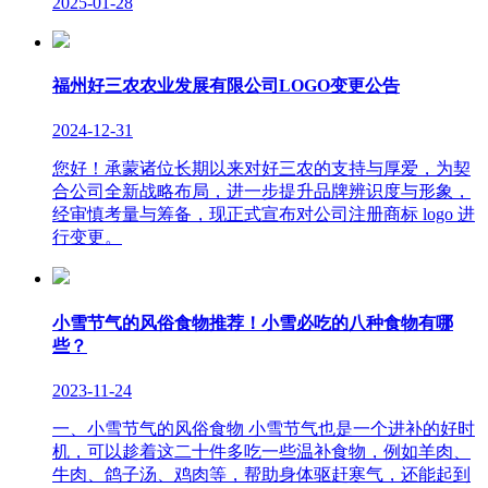
2025-01-28
福州好三农农业发展有限公司LOGO变更公告
2024-12-31
您好！承蒙诸位长期以来对好三农的支持与厚爱，为契
合公司全新战略布局，进一步提升品牌辨识度与形象，
经审慎考量与筹备，现正式宣布对公司注册商标 logo 进
行变更。
小雪节气的风俗食物推荐！小雪必吃的八种食物有哪
些？
2023-11-24
一、小雪节气的风俗食物 小雪节气也是一个进补的好时
机，可以趁着这二十件多吃一些温补食物，例如羊肉、
牛肉、鸽子汤、鸡肉等，帮助身体驱赶寒气，还能起到