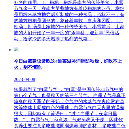
补冬的作用。 1、糍粑，糍粑是南方的传统美食，小雪
节气这一天，在南方某些地方有着吃糍粑的习俗。糍粑
是用糯米蒸熟捣烂后所制成的一种食品，形状不一，有
的地方糍粑是圆形的，象征着丰收、喜庆和团圆。 2、
刨汤，刨汤是土家族的一种传统美食，小雪前后，土家
族的人们开始了一年一度的“杀年猪，迎新年”民俗活
动，给寒冷的冬天增添了热烈的气氛。
今日白露建议常吃这4道菜滋补润肺防秋燥，好吃不上
火，别不懂吃
2023-09-08
转眼就到了“白露节气”，“白露”是中国传统24节气中的
第15个节气，也是秋天的第三个节气。 白露节气是真正
凉爽的秋天季节的开始，空气中的水蒸气在夜晚常在草
木等物体上凝成白色的露珠，白露节气白天夜里的温差
很大，因此就有了谚语曰，“过了白露节，夜寒日里
热。“ 。白露节气，秋意浓，气候凉爽又干燥，因此饮
食养生要注意多吃些滋阴润燥养肺的食材， 多吃些白色