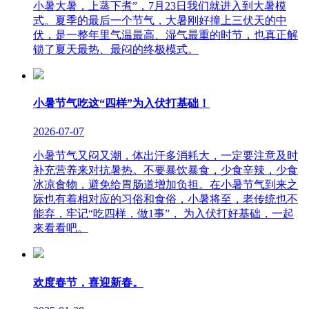
小暑大暑，上蒸下煮”，7月23日我们就进入到大暑模
式。夏季的最后一个节气，大暑刚好撞上三伏天的中
伏，是一整年里气温最高、湿气最重的时节，也真正解
锁了夏天最热、最闷的终极模式。
小暑节气吃这“四样”为入伏打基础！
2026-07-07
小暑节气又闷又潮，体出汗多消耗大，一定要注意及时
补充营养来对抗暑热。不要暴饮暴食，少食辛辣，少食
冰凉食物，避免给胃肠道增加负担。在小暑节气到来之
际也有着相对应的习俗和食俗，小暑将至，老传统也不
能弃，牢记“吃四样，做1事”， 为入伏打好基础，一起
来看看吧。
欢度春节，喜迎新春。