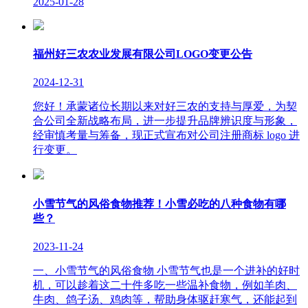
2025-01-28
福州好三农农业发展有限公司LOGO变更公告
2024-12-31
您好！承蒙诸位长期以来对好三农的支持与厚爱，为契
合公司全新战略布局，进一步提升品牌辨识度与形象，
经审慎考量与筹备，现正式宣布对公司注册商标 logo 进
行变更。
小雪节气的风俗食物推荐！小雪必吃的八种食物有哪
些？
2023-11-24
一、小雪节气的风俗食物 小雪节气也是一个进补的好时
机，可以趁着这二十件多吃一些温补食物，例如羊肉、
牛肉、鸽子汤、鸡肉等，帮助身体驱赶寒气，还能起到