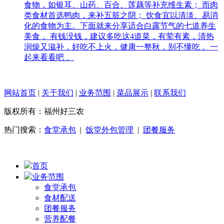
食物，如银耳、山药、百合、莲藕等补充维生素； 而肉
类食材首选鸭肉，来补五脏之阴； 饮食宜以清淡、易消
化的食物为主。下面就来分享适合白露节气的七道养生
美食， 有钱没钱，建议多吃这4道菜，有荤有素，清热
润燥又滋补，好吃不上火，健康一整秋，别不懂吃 。一
起来看看吧 。
网站首页
|
关于我们
|
业务范围
|
菜品展示
|
联系我们
版权所有：福州好三农
热门搜索：
食堂承包
|
饭堂外包管理
|
团餐服务
首页
业务范围
食堂承包
食材配送
团餐服务
营养配餐